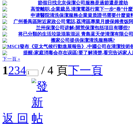
節假日找北京保潔公司服務是過節還是渡劫
高管離职,企業裁员,清潔電器行業下一步“卷”什麼
申请醫院清洗保潔服務企業資质證书需要什麼資
广州番禺區附近家政公司電話,荔湾區專業月嫂保姆煮饭
兰州保潔公司讲解:開荒保潔包括項目有哪些?
将已分類的生活垃圾混装混运 青島蓝天使清潔有限公
搬家公司提供保潔清洗服務嗎?
MSCI發布《亚太气候行動進展報告》,中國公司在清潔技術
提醒:家庭消毒会存在误區!要了解清楚,看完告诉家人
下一頁 »
1
2
3
4
/ 4 頁
下一頁
返 回