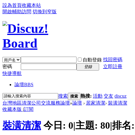
設為首頁
收藏本站
開啟輔助訪問
切換到窄版
找回密碼
自動登錄
密碼
立即註冊
登錄
快捷導航
論壇
BBS
搜索
熱搜:
活動
交友
discuz
搜索
台灣地區清潔公司交流服務論壇
»
論壇
›
居家清潔
›
裝潢清潔
收藏本版
|
訂閱
裝潢清潔
今日:
0
|
主題:
80
|
排名