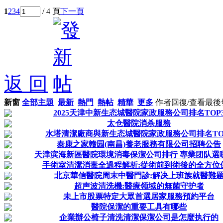
1
2
3
4
/ 4 頁
下一頁
返 回
新窗
全部主題
最新
熱門
熱帖
精華
更多
作者
回復/查看
最後
2025天津中新生态城醫院家政服務公司排名TOP
太仓醫院消杀服務
水塔清潔廠商與新生态城醫院家政服務公司排名TO
泰康之家赣园(南昌)養老服務有限公司招聘公告
天津滨海新區醫院環境消毒保潔公司排行 專業团队選
手術室清潔消毒全過程解析:從術前到術後的全方位
北京華信醫院周末中醫門診:解决上班族就醫難
超声波清洗機:醫療领域的無菌守护者
未上市股票特定大眾首選居家服務預約平台
醫院保潔的重要工具有哪些
企業辦公椅子清洗清潔保潔公司是怎麼执行的