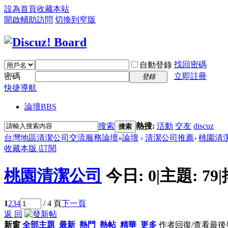
設為首頁
收藏本站
開啟輔助訪問
切換到窄版
找回密碼
自動登錄
密碼
立即註冊
登錄
快捷導航
論壇
BBS
搜索
熱搜:
活動
交友
discuz
搜索
台灣地區清潔公司交流服務論壇
»
論壇
›
清潔公司推薦
›
桃園清
收藏本版
|
訂閱
桃園清潔公司
今日:
0
|
主題:
79
|
1
2
3
4
/ 4 頁
下一頁
返 回
新窗
全部主題
最新
熱門
熱帖
精華
更多
作者
回復/查看
最後